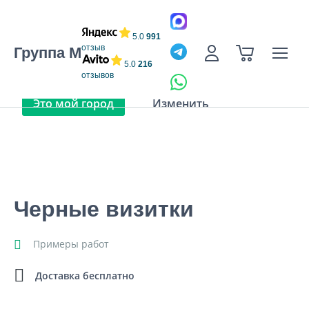
Санкт-Петербург
5.0
991
отзыв
Группа М
Уточните Ваш город, чтобы увидеть срок готовности и
5.0
216
стоимость тиража для Вашего региона.
отзывов
Это мой город
Изменить
Черные визитки
Примеры работ
Доставка бесплатно