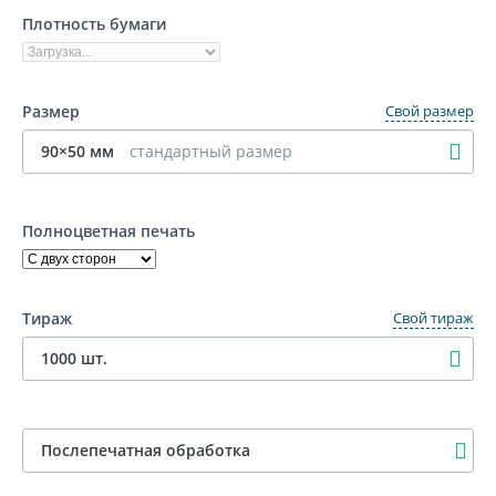
Плотность бумаги
Размер
Свой размер
90×50 мм
стандартный размер
Другой формат
Полноцветная печать
Тираж
Свой тираж
1000 шт.
Другой тираж, шт
Послепечатная обработка
100 шт
200 шт